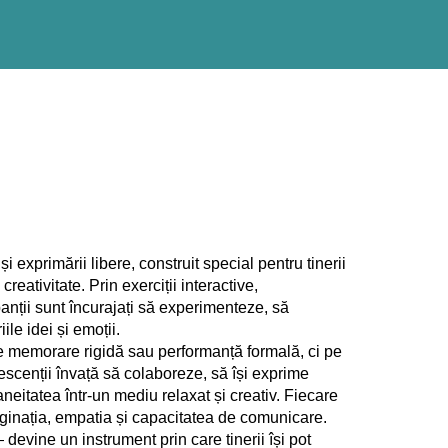
și exprimării libere, construit special pentru tinerii
reativitate. Prin exerciții interactive,
panții sunt încurajați să experimenteze, să
ile idei și emoții.
 pe memorare rigidă sau performanță formală, ci pe
lescenții învață să colaboreze, să își exprime
taneitatea într-un mediu relaxat și creativ. Fiecare
aginația, empatia și capacitatea de comunicare.
 devine un instrument prin care tinerii își pot