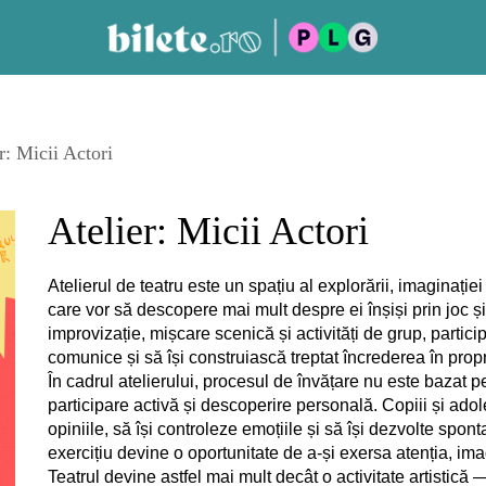
r: Micii Actori
Atelier: Micii Actori
Atelierul de teatru este un spațiu al explorării, imaginației 
care vor să descopere mai mult despre ei înșiși prin joc și c
improvizație, mișcare scenică și activități de grup, partici
comunice și să își construiască treptat încrederea în propri
În cadrul atelierului, procesul de învățare nu este bazat
participare activă și descoperire personală. Copiii și ado
opiniile, să își controleze emoțiile și să își dezvolte spon
exercițiu devine o oportunitate de a-și exersa atenția, im
Teatrul devine astfel mai mult decât o activitate artistică —