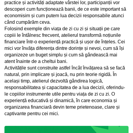
practice și activități adaptate vârstei lor, participanții vor
descoperi cum funcționează banii, de ce este important să
economisim și cum putem lua decizii responsabile atunci
când cumpărăm ceva.
Folosind exemple din viața de zi cu zi și situații pe care
copiii le întâlnesc frecvent, atelierul transformă noțiunile
financiare într-o experiență practică și ușor de înțeles. Cei
mici vor învăța diferența dintre dorințe și nevoi, cum să își
organizeze un buget simplu și cum să gândească mai
atent înainte de a cheltui bani.
Activitățile sunt construite astfel încât învățarea să se facă
natural, prin implicare și joacă, nu prin teorie rigidă. În
același timp, atelierul dezvoltă gândirea logică,
responsabilitatea și capacitatea de a lua decizii, oferindu-
le copiilor instrumente utile pentru viața de zi cu zi. O
experiență educativă și dinamică, în care economia și
organizarea financiară devin teme prietenoase, clare și
captivante pentru cei mici.