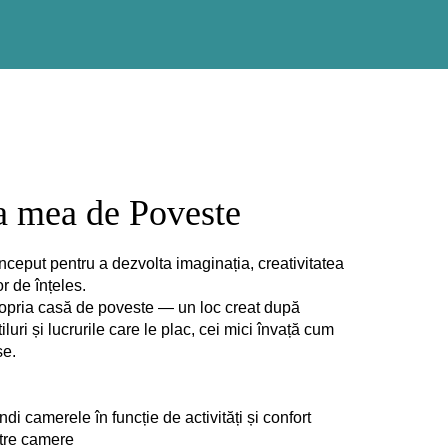
sa mea de Poveste
nceput pentru a dezvolta imaginația, creativitatea
or de înțeles.
e propria casă de poveste — un loc creat după
tiluri și lucrurile care le plac, cei mici învață cum
se.
di camerele în funcție de activități și confort
intre camere