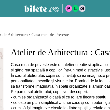
r de Arhitectura : Casa mea de Poveste
Atelier de Arhitectura : Ca
Casa mea de poveste este un atelier creativ și aplicat, co
și gândirea spațială a copiilor, într-un mod distractiv și uș
În cadrul atelierului, copiii sunt invitați să își imaginez
personalitatea, nevoile și visurile lor. Pornind de la idei, s
să transforme imaginația în spații organizate și armonioa
Pe parcursul atelierului, copiii vor descoperi:
• cum se organizează o casă și ce rol are fiecare spațiu
• ce este un plan simplificat al unei case și cum putem gân
• cum să își imagineze circulația dintre spații și relația d