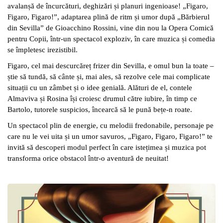
avalanșă de încurcături, deghizări și planuri ingenioase! „Figaro,
Figaro, Figaro!”, adaptarea plină de ritm și umor după „Bărbierul
din Sevilla” de Gioacchino
Rossin
i, vine din nou la Opera Comică
pentru Copii, într
-
un spectacol exploziv, în care muzica și
comedia
se împletesc irezistibil.
Figaro, cel mai descurcăreț frizer din Sevilla, e omul bun la toate –
știe să tundă, să cânte și, mai ales, să rezolve cele mai complicate
situații cu un zâmbet și o idee genială. Alături de el, contele
Almaviva și Rosina își croiesc drumul către iubire, în timp ce
Bartolo, tutorele suspicios, încearcă să le pună bețe
-n roate.
Un spectacol plin de energie, cu melodii fredonabile, personaje pe
care nu le vei uita și un umor savuros, „Figaro, Figaro, Figaro!” te
invită să descoperi modul perfect în care istețimea și muzica
pot
transforma orice obstacol într-
o aventură de neuitat!