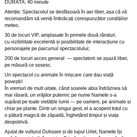
DURATA: 40 minute
Atenție: Spectacolul se desfășoară în aer liber, așa că vă
recomandăm să veniți îmbrăcați corespunzător condițiilor
meteo.
30 de locuri VIP, amplasate în primele două rânduri,
cu vizibilitate excelentă și posibilitate de interacțiune cu
personajele pe parcursul spectacolului;
200 de locuri acces general — spectatorii se așază liber,
pe măsură ce sosesc.
Un spectacol cu animale în mișcare care dau viață
poveștii!
În vremuri de mult uitate, când soarele abia îndrăznea să
mai răsară, un vrăjitor puternic pe nume Namete s-a
supărat pe toate vietățile lumii — pe oameni, pe animale și
chiar pe plante. Dintr-un singur gest, el a acoperit totul cu
o pătură magică de zăpadă, înghețând timpul și viața
deopotrivă.
Ajutat de vulturul Duhoare și de lupul Urlet, Namete își