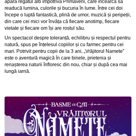
apără regatul alb împotriva Primăverii, care încearcă să
readucă lumina, culorile și bucuria în lume. Între cei doi
începe o luptă fantastică, plină de umor, muzică și peripeții,
din care cei mici vor învăța că fiecare anotimp, fiecare
vietate și fiecare om își are rostul său.
Un spectacol despre toleranță, echilibru și respectul pentru
natură, spus pe înțelesul copiilor și cu farmec pentru cei
mari. Potrivit pentru copii de la 3 ani, „Vrăjitorul Namete”
este o aventură magică în care binele, prietenia și
renașterea naturii înfloresc din nou, chiar și după cea mai
lungă iarnă.