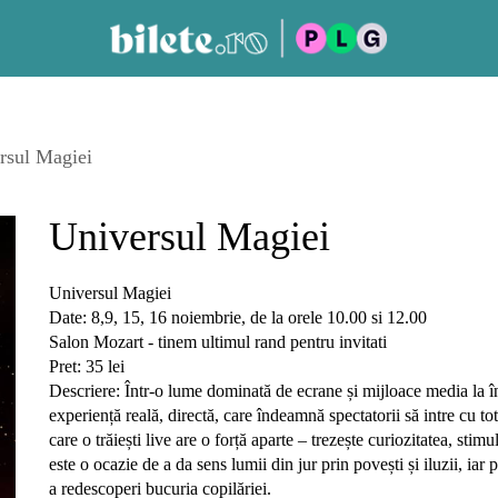
rsul Magiei
Universul Magiei
Universul Magiei
Date: 8,9, 15, 16 noiembrie, de la orele 10.00 si 12.00
Salon Mozart - tinem ultimul rand pentru invitati
Pret: 35 lei
Descriere: Într-o lume dominată de ecrane și mijloace media la î
experiență reală, directă, care îndeamnă spectatorii să intre cu to
care o trăiești live are o forță aparte – trezește curiozitatea, stim
este o ocazie de a da sens lumii din jur prin povești și iluzii, iar 
a redescoperi bucuria copilăriei.