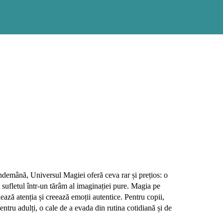
ndemână, Universul Magiei oferă ceva rar și prețios: o
t sufletul într-un tărâm al imaginației pure. Magia pe
ulează atenția și creează emoții autentice. Pentru copii,
pentru adulți, o cale de a evada din rutina cotidiană și de