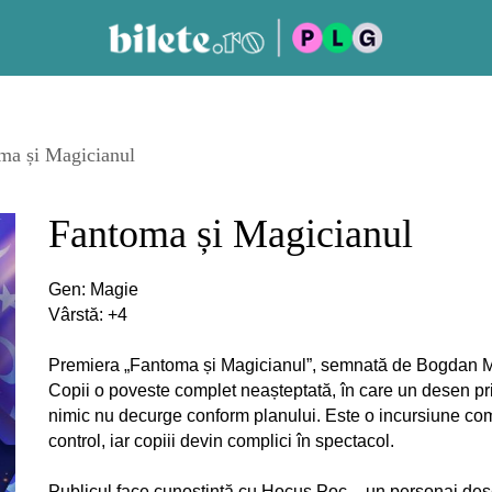
ma și Magicianul
Fantoma și Magicianul
Gen: Magie
Vârstă: +4
Premiera „Fantoma și Magicianul”, semnată de Bogdan 
Copii o poveste complet neașteptată, în care un desen pr
nimic nu decurge conform planului. Este o incursiune com
control, iar copiii devin complici în spectacol.
Publicul face cunoștință cu Hocus Poc – un personaj dese