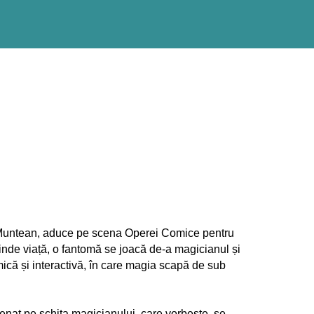
Muntean, aduce pe scena Operei Comice pentru
inde viață, o fantomă se joacă de-a magicianul și
ică și interactivă, în care magia scapă de sub
nat pe schița magicianului, care vorbește, se