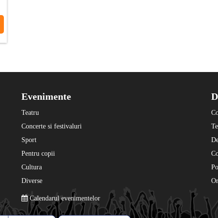
Evenimente
D
Teatru
Co
Concerte si festivaluri
Te
Sport
De
Pentru copii
C
Cultura
Po
Diverse
Or
Calendarul evenimentelor