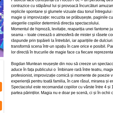
contrazice cu stăpânul lui și provoacă încurcături amuzant
replicile spontane și glumele vizuale dau tonul întregului 
magie și improvizație: recuzita se prăbușește, paginile cu
alegerile copiilor determină direcția spectacolului.
Momentul de hipnoză, levitație, reapariția unei fantome j
seama – toate creează o atmosferă de mister și râsete co
răspunde prin țopăieli la întrebări, iar aparițiile de dulci
transformă scena într-un spațiu în care orice e posibil. Par
lor directă în trucurile de magie face ca fiecare reprezentați
Bogdan Muntean reușește din nou să creeze un spectacol c
aduce în fața publicului o îmbinare rară între teatru, mag
profesionist, improvizație comică și momente de poezie v
experiență pentru toată familia, în care râsul, mirarea și
Spectacolul este recomandat copiilor cu vârste între 4 și
partea părinților. Magia nu e doar pe scenă, ci și în ochii 