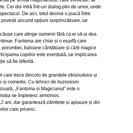
e. Cei doi intră într-un dialog plin de umor, unde
spectacol. De aici, totul devine o joacă între
 povești ascund opțiuni surprinzătoare, iar
ucăușe care atinge oamenii fără ca ei să-și dea
ntinue. Fantoma are chiar și o eșarfă care
uri, porumbei, baloane cântătoare și cărți magice
ticiparea copiilor este esențială, iar implicarea
e să fie diferită.
are trece dincolo de granițele obișnuitului și
ie și comedie. Cu tehnici de iluzionism
izuală, „Fantoma și Magicianul” este o
 emoția se împletesc armonios.
 12 ani, dar garantează zâmbete și aplauze și din
celor care privesc.