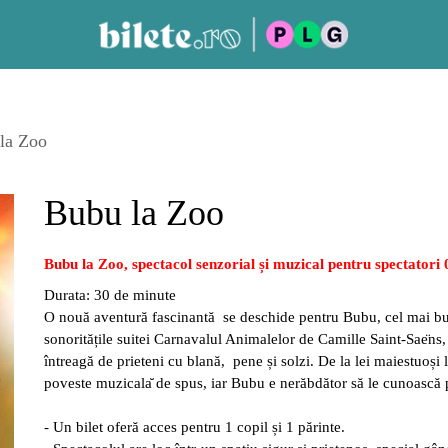
la Zoo
Bubu la Zoo
Bubu la Zoo, spectacol senzorial și
muzical pentru spectatori
Durata: 30 de minute
O nouă
aventură
fascinantă
se deschide pentru Bubu, cel mai bun
sonorită
țile suitei Carnavalul Animalelor de Camille Saint-Sae
ns,
î
ntreagă
de prieteni cu blană,
pene și solzi. De la lei maiestuoși 
poveste muzicala
de spus, iar Bubu e nerăb
dăt
or să
le cunoască
- Un bilet oferă acces pentru 1 copil și 1 părinte.