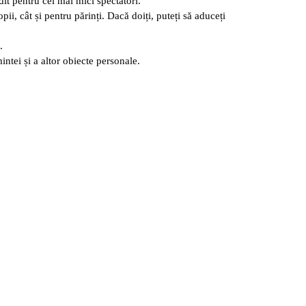
dit pentru cei mai mici spectatori.
pii, cât și pentru părinți. Dacă doiți, puteți să aduceți
.
intei și a altor obiecte personale.