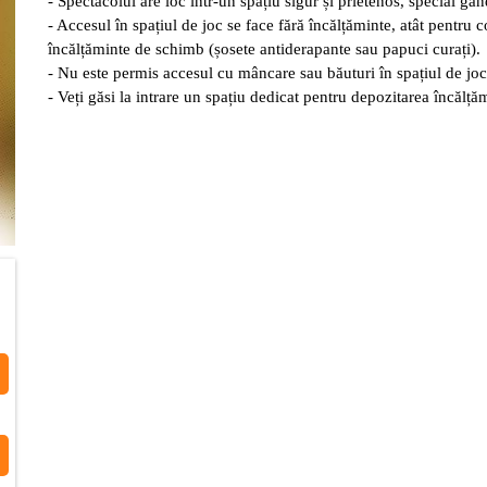
- Spectacolul are loc într-un spațiu sigur și prietenos, special gân
- Accesul în spațiul de joc se face fără încălțăminte, atât pentru co
încălțăminte de schimb (șosete antiderapante sau papuci curați).
- Nu este permis accesul cu mâncare sau băuturi în spațiul de joc
- Veți găsi la intrare un spațiu dedicat pentru depozitarea încălțăm