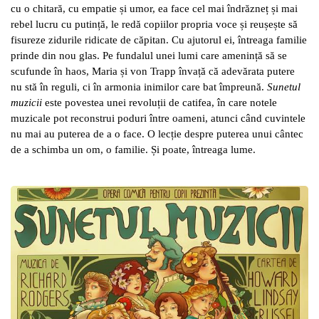
cu o chitară, cu empatie și umor, ea face cel mai îndrăzneț și mai
rebel lucru cu putință, le redă copiilor propria voce și reușește să
fisureze zidurile ridicate de căpitan. Cu ajutorul ei, întreaga familie
prinde din nou glas. Pe fundalul unei lumi care amenință să se
scufunde în ha
os, Maria
și von Trapp învață că adevărata putere
nu stă în reguli, ci în armonia inimilor care bat împreună.
Sunetul
muzicii
este povestea unei revoluții de catifea, în care notele
muzicale pot reconstrui poduri între oameni, atunci când cuvintele
nu mai au puterea de a o face. O lecție despre puterea unui cântec
de a schimba un om, o familie. Și poate, întreaga lume.