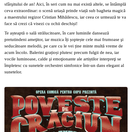
sfârşitului de an! Aici, în seri cum nu mai există altele, se întâmplă
ceva extraordinar: o scenă uriașă prinde viață sub bagheta magică
a maestrului regizor Cristian Mihăilescu, iar ceea ce urmează te va
face să crezi că visezi cu ochii deschiși!
Te așteaptă o sală strălucitoare, în care luminile dansează
pretutindeni ameţitor, iar muzica îți șoptește cele mai frumoase şi
seducătoare melodii, pe care cu le vei ține minte multă vreme de
acum încolo. Balerini grațioși plutesc precum fulgii de nea, iar
vocile luminoase, calde şi emoţionante ale artiștilor interpreţi se
împletesc cu sunetele orchestrei simfonice într
-un dans elegant al
sunetelor.