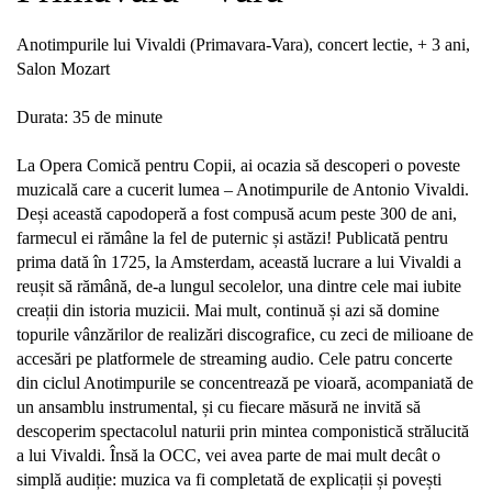
Anotimpurile lui Vivaldi (Primavara-Vara), concert lectie, + 3 ani,
Salon Mozart
Durata: 35 de minute
La Opera Comică pentru Copii, ai ocazia să descoperi o poveste
muzicală care a cucerit lumea – Anotimpurile de Antonio Vivaldi.
Deși această capodoperă a fost compusă acum peste 300 de ani,
farmecul ei rămâne la fel de puternic și astăzi! Publicată pentru
prima dată în 1725, la Amsterdam, această lucrare a lui Vivaldi a
reușit să rămână, de-a lungul secolelor, una dintre cele mai iubite
creații din istoria muzicii. Mai mult, continuă și azi să domine
topurile vânzărilor de realizări discografice, cu zeci de milioane de
accesări pe platformele de streaming audio. Cele patru concerte
din ciclul Anotimpurile se concentrează pe vioară, acompaniată de
un ansamblu instrumental, și cu fiecare măsură ne invită să
descoperim spectacolul naturii prin mintea componistică strălucită
a lui Vivaldi. Însă la OCC, vei avea parte de mai mult decât o
simplă audiție: muzica va fi completată de explicații și povești