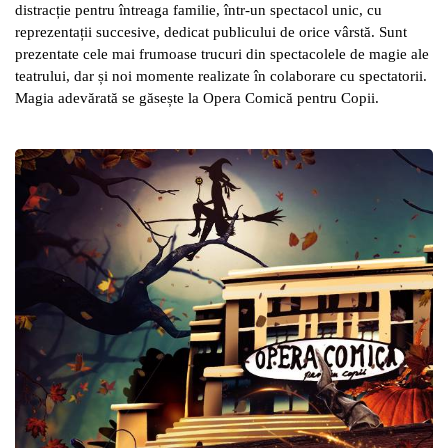
distracție pentru
întreaga familie, într-
un spectacol unic, cu
reprezentații succesive, dedicat publicului de orice vârstă. Sunt
prezentate cele mai frumoase trucuri din spectacolele de magie ale
teatrului, dar și
noi momente realizate în colaborare cu sp
ectatorii.
Magia adevărată se găsește la Opera Comică
pentru Copii.