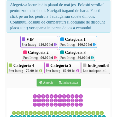
Alegeti-va locurile din planul de mai jos. Folositi scroll-ul
pentru zoom in si out. Navigati tragand de harta. Faceti
click pe un loc pentru a-l adauga sau scoate din cos.
Continutul cosului de cumparaturi si optiunile de discount
(daca sunt) vor aparea in partea de jos a ecranului.
VIP
Categoria 1
Pret Intreg -
110,00 lei
Pret Intreg -
100,00 lei
Categoria 2
Categoria 3
Pret Intreg -
90,00 lei
Pret Intreg -
80,00 lei
Categoria 4
Categoria 5
Indisponibil
Pret Intreg -
70,00 lei
Pret Intreg -
60,00 lei
Loc indisponibil
Apropie
Indeparteaza
r7
r7
r7
r7
r7
r7
r7
r7
r7
r7
r7
r7
1
2
3
4
5
6
7
8
9
10
11
12
r6
r6
r6
r6
r6
r6
r6
r6
r6
r6
r6
r6
1
2
3
4
5
6
7
8
9
10
11
12
r5
r5
r5
r5
r5
r5
r5
r5
r5
r5
r5
r5
1
2
3
4
5
6
7
8
9
10
11
12
r4
r4
r4
r4
r4
r4
r4
r4
r4
r4
r4
r4
r4
r4
r4
r4
r4
r4
r4
r4
r4
r4
1
2
3
4
5
6
7
8
9
10
11
12
13
14
15
16
17
18
19
20
21
22
r3
r3
r3
r3
r3
r3
r3
r3
r3
r3
r3
r3
r3
r3
r3
r3
r3
r3
r3
r3
r3
r3
r3