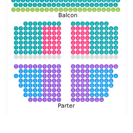
1
2
3
4
5
6
7
8
9
10
11
12
13
14
15
16
17
18
19
20
21
22
23
r2
r2
r2
r2
r2
r2
r2
r2
r2
r2
r2
r2
r2
r2
r2
r2
r2
r2
r2
r2
r2
r2
1
2
3
4
5
6
7
8
9
10
11
12
13
14
15
16
17
18
19
20
21
22
r1
r1
r1
r1
r1
r1
r1
r1
r1
r1
r1
r1
r1
r1
r1
r1
r1
r1
r1
r1
r1
r1
r1
1
2
3
4
5
6
7
8
9
10
11
12
13
14
15
16
17
18
19
20
21
22
23
r16
r16
r16
r16
r16
r16
r16
r16
r16
r16
r16
r16
r16
r16
r16
r16
1
2
3
4
5
6
7
8
9
10
11
12
13
14
15
16
r15
r15
r15
r15
r15
r15
r15
r15
r15
r15
r15
r15
r15
r15
r15
r15
r15
r15
r15
r15
1
2
3
4
5
6
7
8
9
10
11
12
13
14
15
16
17
18
19
20
r14
r14
r14
r14
r14
r14
r14
r14
r14
r14
r14
r14
r14
r14
r14
r14
r14
r14
r14
r14
1
2
3
4
5
6
7
8
9
10
11
12
13
14
15
16
17
18
19
20
r13
r13
r13
r13
r13
r13
r13
r13
r13
r13
r13
r13
r13
r13
r13
r13
r13
r13
r13
r13
1
2
3
4
5
6
7
8
9
10
11
12
13
14
15
16
17
18
19
20
r12
r12
r12
r12
r12
r12
r12
r12
r12
r12
r12
r12
r12
r12
r12
r12
r12
r12
r12
r12
1
2
3
4
5
6
7
8
9
10
11
12
13
14
15
16
17
18
19
20
r11
r11
r11
r11
r11
r11
r11
r11
r11
r11
r11
r11
r11
r11
r11
r11
r11
r11
r11
r11
1
2
3
4
5
6
7
8
9
10
11
12
13
14
15
16
17
18
19
20
r10
r10
r10
r10
r10
r10
r10
r10
r10
r10
r10
r10
r10
r10
r10
r10
r10
r10
r10
r10
1
2
3
4
5
6
7
8
9
10
11
12
13
14
15
16
17
18
19
20
r8
r8
r8
r8
r8
r8
r8
r8
r8
r8
r8
r8
r8
r8
r8
r8
r8
r8
r8
r8
1
2
3
4
5
6
7
8
9
10
11
12
13
14
15
16
17
18
19
20
r7
r7
r7
r7
r7
r7
r7
r7
r7
r7
r7
r7
r7
r7
r7
r7
r7
r7
1
2
3
4
5
6
7
8
9
10
11
12
13
14
15
16
17
18
r6
r6
r6
r6
r6
r6
r6
r6
r6
r6
r6
r6
r6
r6
r6
r6
r6
r6
r6
r6
1
2
3
4
5
6
7
8
9
10
11
12
13
14
15
16
17
18
19
20
r5
r5
r5
r5
r5
r5
r5
r5
r5
r5
r5
r5
r5
r5
r5
r5
r5
r5
1
2
3
4
5
6
7
8
9
10
11
12
13
14
15
16
17
18
r4
r4
r4
r4
r4
r4
r4
r4
r4
r4
r4
r4
r4
r4
r4
r4
r4
r4
1
2
3
4
5
6
7
8
9
10
11
12
13
14
15
16
17
18
r3
r3
r3
r3
r3
r3
r3
r3
r3
r3
r3
r3
r3
r3
r3
r3
1
2
3
4
5
6
7
8
9
10
11
12
13
14
15
16
r2
r2
r2
r2
r2
r2
r2
r2
r2
r2
r2
r2
r2
r2
r2
r2
1
2
3
4
5
6
7
8
9
10
11
12
13
14
15
16
r1
r1
r1
r1
r1
r1
r1
r1
r1
r1
r1
r1
r1
r1
1
2
3
4
5
6
7
8
9
10
11
12
13
14