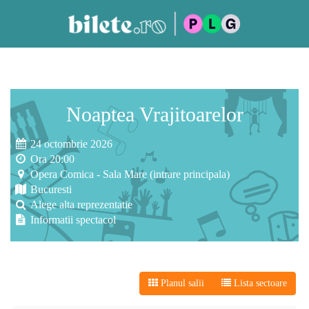
Noaptea Vrajitoarelor
24 octombrie 2026
Ora 20:00
Opera Comica - Sala Mare (intrare principala)
Bucuresti
Alege alta reprezentatie
Informatii spectacol
Planul salii
Lista sectoare