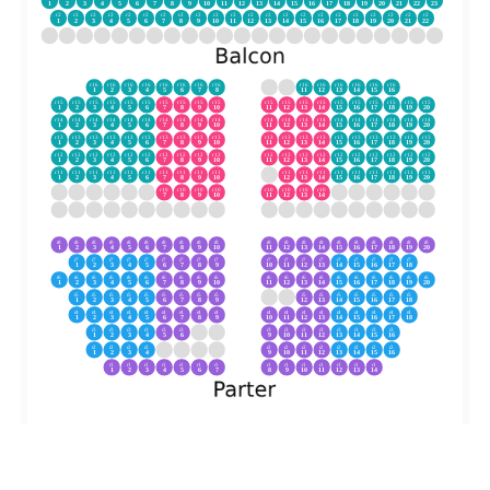
1
2
3
4
5
6
7
8
9
10
11
12
13
14
15
16
17
18
19
20
21
22
23
r2
r2
r2
r2
r2
r2
r2
r2
r2
r2
r2
r2
r2
r2
r2
r2
r2
r2
r2
r2
r2
r2
1
2
3
4
5
6
7
8
9
10
11
12
13
14
15
16
17
18
19
20
21
22
r16
r16
r16
r16
r16
r16
r16
r16
r16
r16
r16
r16
r16
r16
1
2
3
4
5
6
7
8
11
12
13
14
15
16
r15
r15
r15
r15
r15
r15
r15
r15
r15
r15
r15
r15
r15
r15
r15
r15
r15
r15
r15
r15
1
2
3
4
5
6
7
8
9
10
11
12
13
14
15
16
17
18
19
20
r14
r14
r14
r14
r14
r14
r14
r14
r14
r14
r14
r14
r14
r14
r14
r14
r14
r14
r14
r14
1
2
3
4
5
6
7
8
9
10
11
12
13
14
15
16
17
18
19
20
r13
r13
r13
r13
r13
r13
r13
r13
r13
r13
r13
r13
r13
r13
r13
r13
r13
r13
r13
r13
1
2
3
4
5
6
7
8
9
10
11
12
13
14
15
16
17
18
19
20
r12
r12
r12
r12
r12
r12
r12
r12
r12
r12
r12
r12
r12
r12
r12
r12
r12
r12
r12
r12
1
2
3
4
5
6
7
8
9
10
11
12
13
14
15
16
17
18
19
20
r11
r11
r11
r11
r11
r11
r11
r11
r11
r11
r11
r11
r11
r11
r11
r11
r11
r11
r11
1
2
3
4
5
6
7
8
9
10
12
13
14
15
16
17
18
19
20
r10
r10
r10
r10
r10
r10
r10
r10
7
8
9
10
11
12
13
14
r8
r8
r8
r8
r8
r8
r8
r8
r8
r8
r8
r8
r8
r8
r8
r8
r8
r8
r8
r8
1
2
3
4
5
6
7
8
9
10
11
12
13
14
15
16
17
18
19
20
r7
r7
r7
r7
r7
r7
r7
r7
r7
r7
r7
r7
r7
r7
r7
r7
r7
r7
1
2
3
4
5
6
7
8
9
10
11
12
13
14
15
16
17
18
r6
r6
r6
r6
r6
r6
r6
r6
r6
r6
r6
r6
r6
r6
r6
r6
r6
r6
r6
r6
1
2
3
4
5
6
7
8
9
10
11
12
13
14
15
16
17
18
19
20
r5
r5
r5
r5
r5
r5
r5
r5
r5
r5
r5
r5
r5
r5
r5
r5
1
2
3
4
5
6
7
8
9
12
13
14
15
16
17
18
r4
r4
r4
r4
r4
r4
r4
r4
r4
r4
r4
r4
r4
r4
r4
r4
r4
r4
1
2
3
4
5
6
7
8
9
10
11
12
13
14
15
16
17
18
r3
r3
r3
r3
r3
r3
r3
r3
r3
r3
r3
r3
r3
r3
1
2
3
4
5
6
9
10
11
12
13
14
15
16
r2
r2
r2
r2
r2
r2
r2
r2
r2
r2
r2
r2
1
2
3
4
9
10
11
12
13
14
15
16
r1
r1
r1
r1
r1
r1
r1
r1
r1
r1
r1
r1
r1
r1
1
2
3
4
5
6
7
8
9
10
11
12
13
14