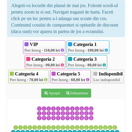
Alegeti-va locurile din planul de mai jos. Folositi scroll-ul
pentru zoom in si out. Navigati tragand de harta. Faceti
click pe un loc pentru a-l adauga sau scoate din cos.
Continutul cosului de cumparaturi si optiunile de discount
(daca sunt) vor aparea in partea de jos a ecranului.
VIP
Categoria 1
Pret Intreg -
110,00 lei
Pret Intreg -
100,00 lei
Categoria 2
Categoria 3
Pret Intreg -
90,00 lei
Pret Intreg -
80,00 lei
Categoria 4
Categoria 5
Indisponibil
Pret Intreg -
70,00 lei
Pret Intreg -
60,00 lei
Loc indisponibil
Apropie
Indeparteaza
r7
r7
r7
r7
r7
r7
r7
r7
r7
r7
r7
r7
1
2
3
4
5
6
7
8
9
10
11
12
r6
r6
r6
r6
r6
r6
r6
r6
r6
r6
r6
r6
1
2
3
4
5
6
7
8
9
10
11
12
r5
r5
r5
r5
r5
r5
r5
r5
r5
r5
r5
r5
1
2
3
4
5
6
7
8
9
10
11
12
r4
r4
r4
r4
r4
r4
r4
r4
r4
r4
r4
r4
r4
r4
r4
r4
r4
r4
r4
r4
r4
r4
1
2
3
4
5
6
7
8
9
10
11
12
13
14
15
16
17
18
19
20
21
22
r3
r3
r3
r3
r3
r3
r3
r3
r3
r3
r3
r3
r3
r3
r3
r3
r3
r3
r3
r3
r3
r3
r3