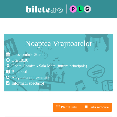
Noaptea Vrajitoarelor
24 octombrie 2026
Ora 18:30
Opera Comica - Sala Mare (intrare principala)
Bucuresti
Alege alta reprezentatie
Informatii spectacol
Planul salii
Lista sectoare